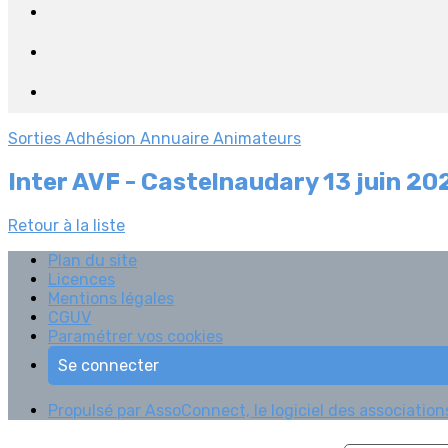
Sorties
Adhésion
Annuaire Animateurs
Inter AVF - Castelnaudary 13 juin 20
Retour à la liste
Plan du site
Licences
Mentions légales
CGUV
Paramétrer vos cookies
Se connecter
Propulsé par AssoConnect, le logiciel des association