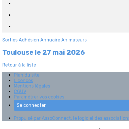
Sorties
Adhésion
Annuaire Animateurs
Toulouse le 27 mai 2026
Retour à la liste
Plan du site
Licences
Mentions légales
CGUV
Paramétrer vos cookies
Se connecter
Propulsé par AssoConnect, le logiciel des association