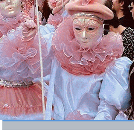
Exporter les lignes sélectionnées
Exporter toutes les colonnes
Exporter uniquement les colonnes affichées
Menu
?>
Images de la page d'accueil
Cliquez pour éditer