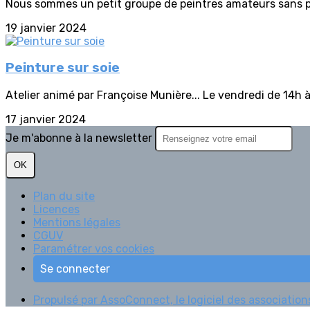
Nous sommes un petit groupe de peintres amateurs sans pré
19 janvier 2024
Peinture sur soie
Atelier animé par Françoise Munière... Le vendredi de 14h 
17 janvier 2024
Je m'abonne à la newsletter
OK
Plan du site
Licences
Mentions légales
CGUV
Paramétrer vos cookies
Se connecter
Propulsé par AssoConnect, le logiciel des association