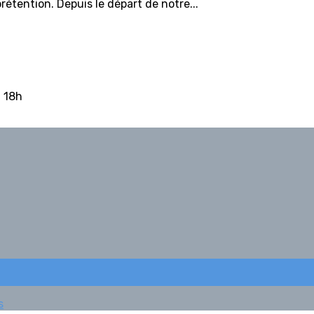
tention. Depuis le départ de notre...
à 18h
s