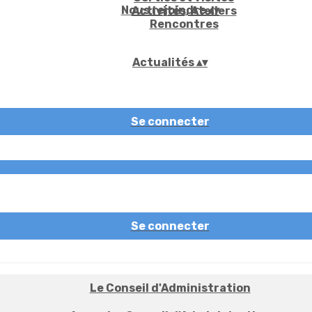
Nous rejoindre
▴
▾
Activités, Ateliers
Rencontres
Actualités
▴
▾
Se connecter
Se connecter
Le Conseil d'Administration